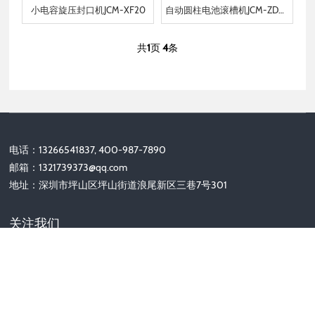
小电容旋压封口机JCM-XF20
自动圆柱电池滚槽机JCM-ZDGC700
共
1
页
4
条
电话：13266541837, 400-987-7890
邮箱：
1321739373@qq.com
地址：深圳市坪山区坪山街道浪尾新区三巷7号301
关注我们