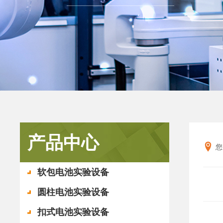
产品中心
您
软包电池实验设备
圆柱电池实验设备
扣式电池实验设备