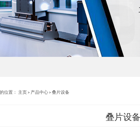
的位置：
主页
>
产品中心
>
叠片设备
叠片设