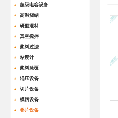
超级电容设备
高温烧结
研磨混料
真空搅拌
浆料过滤
粘度计
浆料涂覆
辊压设备
切片设备
模切设备
叠片设备