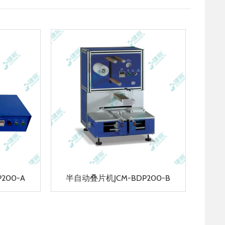
200-A
半自动叠片机JCM-BDP200-B