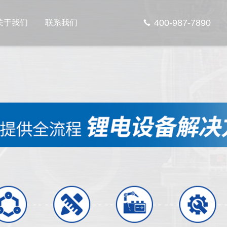
400-987-7890
关于我们
联系我们